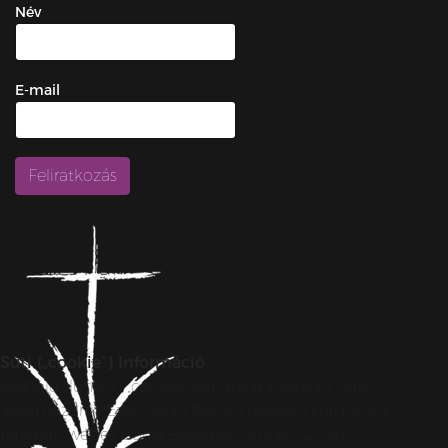
Név
E-mail
Süti („cookie”) Információ
Weboldalunkon „cookie”-kat (továbbiakban „süti”)
alkalmazunk. Ezek olyan fájlok, melyek információt
tárolnak webes böngészőjében. Ehhez az Ön