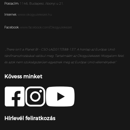
Postacím:
1146,
Budapest,
Abonyi u 21.
Internet:
www.okogyulekezet.hu
Facebook:
www.facebook.com/Okogyulekezet
„
There isn’t a Planet B! - CSO-LA/2017/388-137. A honlap az Európai Unió
társfinanszírozásával valósul meg. Tartalmáért az Ökogyülekezeti Mozgalom felel,
és azok nem szükségszerűen egyeznek meg az Európai Unió véleményével.”
Kövess minket
Hírlevél feliratkozás