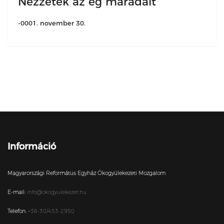
Nézzétek az ég maradait
-0001. november 30.
Információ
Magyarországi Református Egyház Ökogyülekezeti Mozgalom
E-mail:
info@okogyulekezet.hu
Telefon:
+36-30/453-2950