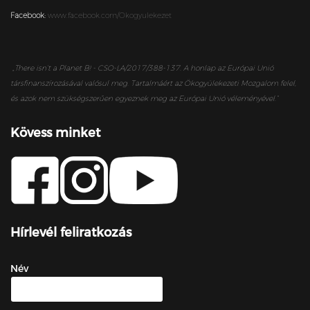
Facebook:
www.facebook.com/Okogyulekezet
„
There isn’t a Planet B! - CSO-LA/2017/388-137. A honlap az Európai Unió
társfinanszírozásával valósul meg. Tartalmáért az Ökogyülekezeti Mozgalom felel,
és azok nem szükségszerűen egyeznek meg az Európai Unió véleményével.”
Kövess minket
Hírlevél feliratkozás
Név