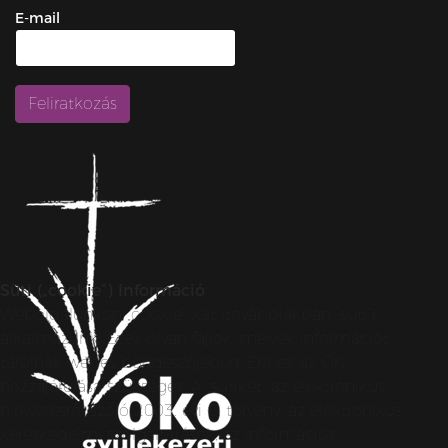
E-mail
Süti („cookie”) Információ
Weboldalunkon „cookie”-kat (továbbiakban „süti”)
alkalmazunk. Ezek olyan fájlok, melyek információt
tárolnak webes böngészőjében. Ehhez az Ön
hozzájárulása szükséges. A „sütiket” az elektronikus
hírközlésről szóló 2003. évi C. törvény, az elektronikus
kereskedelmi szolgáltatások, az információs