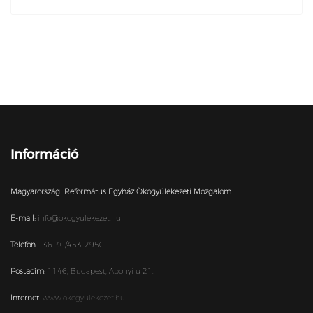
Információ
Magyarországi Református Egyház Ökogyülekezeti Mozgalom
E-mail:
info@okogyulekezet.hu
Telefon:
+36-30/453-2950
Postacím:
1146,
Budapest,
Abonyi u 21.
Internet:
www.okogyulekezet.hu