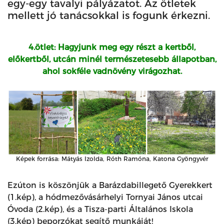
egy-egy tavalyi pályázatot. Az ötletek
mellett jó tanácsokkal is fogunk érkezni.
4.ötlet: Hagyjunk meg egy részt a kertből,
előkertből, utcán minél természetesebb állapotban,
ahol sokféle vadnövény virágozhat.
Képek forrása: Mátyás Izolda, Róth Ramóna, Katona Gyöngyvér
Ezúton is köszönjük a Barázdabillegető Gyerekkert
(1.kép), a hódmezővásárhelyi Tornyai János utcai
Óvoda (2.kép), és a Tisza-parti Általános Iskola
(3.kép) beporzókat segítő munkáját!