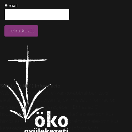
E-mail
Süti („cookie”) Információ
Weboldalunkon „cookie”-kat (továbbiakban „süti”)
alkalmazunk. Ezek olyan fájlok, melyek információt
tárolnak webes böngészőjében. Ehhez az Ön
hozzájárulása szükséges. A „sütiket” az elektronikus
hírközlésről szóló 2003. évi C. törvény, az elektronikus
kereskedelmi szolgáltatások, az információs