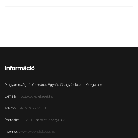
Információ
Magyarországi Református Egyház Ökogyülekezeti Mozgalom
E-mail:
info@okogyulekezet.hu
Telefon:
+36-30/453-2950
Postacím:
1146,
Budapest,
Abonyi u 21.
Internet:
www.okogyulekezet.hu