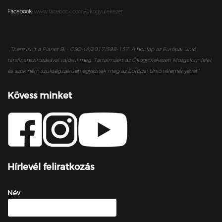
Facebook:
www.facebook.com/Okogyulekezet
„
There isn’t a Planet B! - CSO-LA/2017/388-137. A honlap az Európai Unió
társfinanszírozásával valósul meg. Tartalmáért az Ökogyülekezeti Mozgalom felel,
és azok nem szükségszerűen egyeznek meg az Európai Unió véleményével.”
Kövess minket
Hírlevél feliratkozás
Név