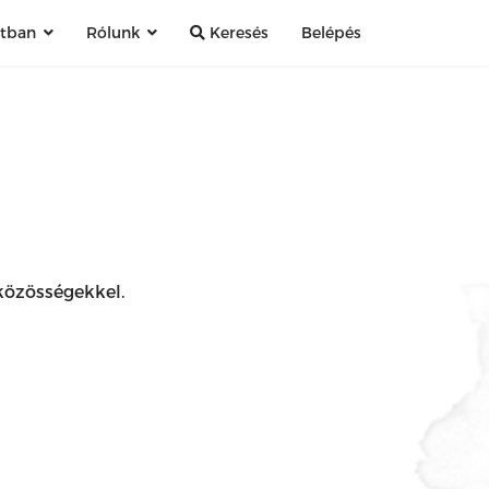
atban
Rólunk
Keresés
Belépés
közösségekkel.