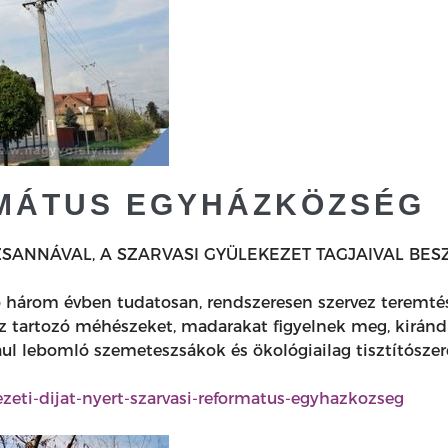
MÁTUS EGYHÁZKÖZSÉG
SANNÁVAL, A SZARVASI GYÜLEKEZET TAGJAIVAL BES
ző három évben tudatosan, rendszeresen szervez terem
z tartozó méhészeket, madarakat figyelnek meg, kiránd
dául lebomló szemeteszsákok és ökológiailag tisztítószer
ezeti-dijat-nyert-szarvasi-reformatus-egyhazkozseg