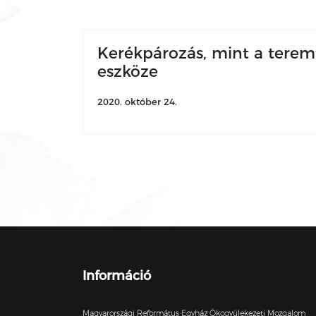
Kerékpározás, mint a tere
eszköze
2020. október 24.
Információ
Magyarországi Református Egyház Ökogyülekezeti Mozgalom