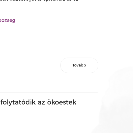
zkozseg
Tovább
olytatódik az ökoestek