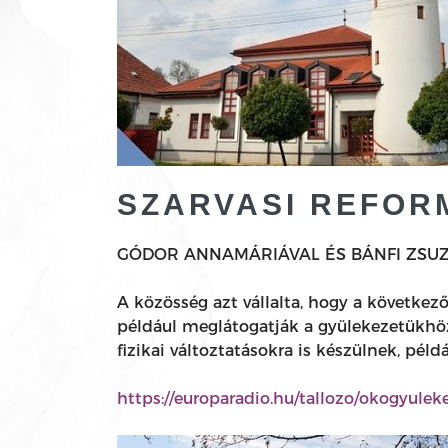
SZARVASI REFOR
GÓDOR ANNAMÁRIÁVAL ÉS BÁNFI ZSUZ
A közösség azt vállalta, hogy a követke
például meglátogatják a gyülekezetükhö
fizikai változtatásokra is készülnek, pél
https://europaradio.hu/tallozo/okogyulek