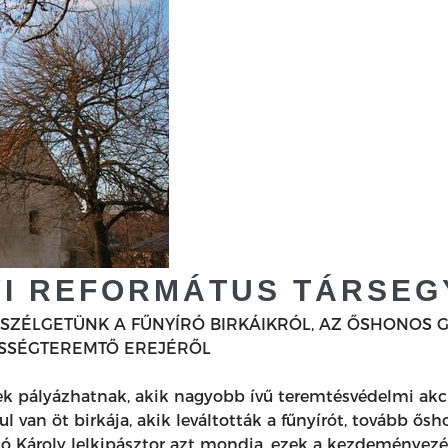
YI REFORMÁTUS TÁRSE
ESZÉLGETÜNK A FŰNYÍRÓ BIRKÁIKRÓL, AZ ŐSHONOS 
ÖSSÉGTEREMTŐ EREJÉRŐL
k pályázhatnak, akik nagyobb ívű teremtésvédelmi akció
 van öt birkája, akik leváltották a fűnyírót, tovább ősh
zló Károly lelkipásztor azt mondja, ezek a kezdeményezé