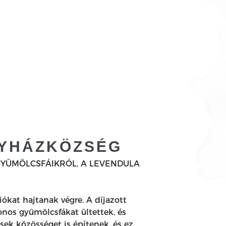
GYHÁZKÖZSÉG
GYÜMÖLCSFÁIKRÓL, A LEVENDULA
kat hajtanak végre. A díjazott
onos gyümölcsfákat ültettek, és
sek közösséget is építenek, és ez