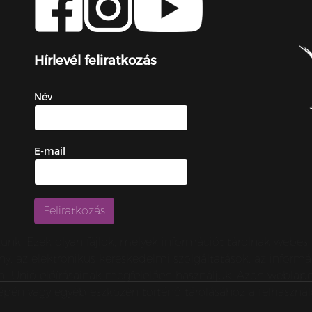
Hírlevél feliratkozás
Név
E-mail
zunk. Ezek olyan fájlok, melyek információt tárolnak webe
örvény, az elektronikus kereskedelmi szolgáltatások, az inf
urópai Unió előírásainak megfelelően használjuk. Azon webl
épén vagy egyéb eszközén történő tárolásához a felhasználó