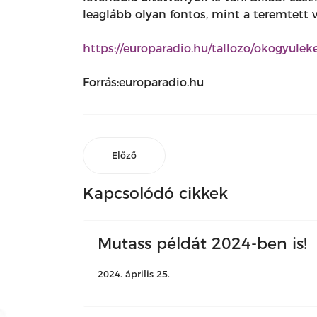
leaglább olyan fontos, mint a teremtett 
https://europaradio.hu/tallozo/okogyulek
Forrás:europaradio.hu
Előző
Kapcsolódó cikkek
Mutass példát 2024-ben is!
2024. április 25.