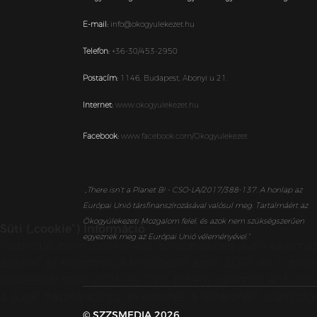
E-mail:
info@okogyulekezet.hu
Telefon:
+36-30/453-2950
Postacím:
1146,
Budapest,
Abonyi u 21.
Internet:
www.okogyulekezet.hu
Facebook:
www.facebook.com/Okogyulekezet
„
There isn’t a Planet B! - CSO-LA/2017/388-137. A honlap az
Európai Unió társfinanszírozásával valósul meg. Tartalmáért az
Ökogyülekezeti Mozgalom felel, és azok nem szükségszerűen
Süti („cookie”) Információ
egyeznek meg az Európai Unió véleményével.”
Weboldalunkon „cookie”-kat (továbbiakban „süti”) alkalma
„sütiket” az elektronikus hírközlésről szóló 2003. évi C. t
kérdéseiről szóló 2001. évi CVIII. törvény, valamint az E
a „sütik” használatához, és ezeknek a felhasználó számítóg
© SZZSMEDIA 2026