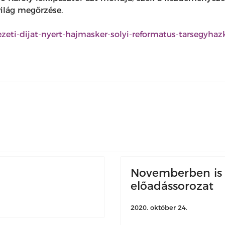
világ megőrzése.
ezeti-dijat-nyert-hajmasker-solyi-reformatus-tarsegyha
Novemberben is f
előadássorozat
2020. október 24.