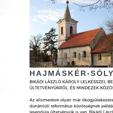
HAJMÁSKÉR-SÓL
BIKÁDI LÁSZLÓ KÁROLY LELKÉSSZEL B
ÜLTETVÉNYÜKRŐL, ÉS MINDEZEK KÖZ
Az elismerésre olyan már ökogyülekezete
dunántúli református közösségnek például
levendula ültetvényük is van. Bikádi Lás