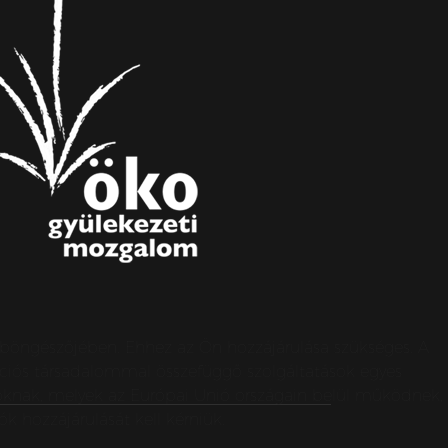
s böngészőjében. Ehhez az Ön hozzájárulása szükséges. A
ormációs társadalommal összefüggő szolgáltatások egyes
apoknak, melyek az Európai Unió országain belül működnek,
k hozzájárulását kell kérniük.